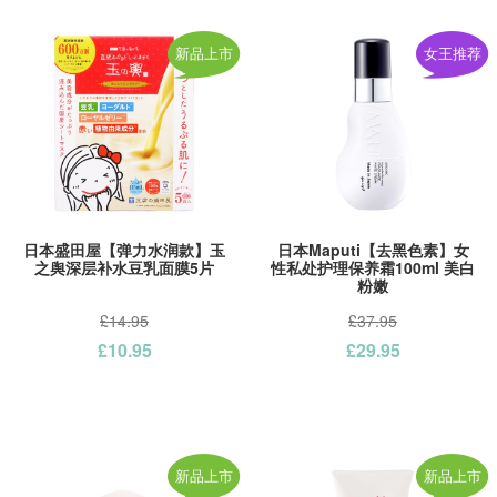
新品上市
女王推荐
日本盛田屋【弹力水润款】玉
日本Maputi【去黑色素】女
之舆深层补水豆乳面膜5片
性私处护理保养霜100ml 美白
粉嫩
£14.95
£37.95
£10.95
£29.95
新品上市
新品上市