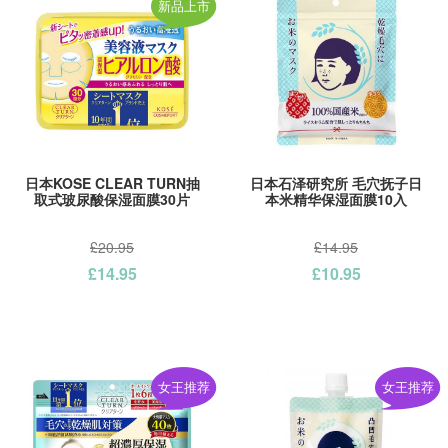
新品上市
日本KOSE CLEAR TURN抽
日本石泽研究所 毛穴抚子日
取式玻尿酸保湿面膜30片
本米精华保湿面膜10入
£20.95
£14.95
£14.95
£10.95
女王推荐
女王推荐