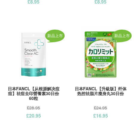
£8.95
£8.95
新品上市
新品上市
日本FANCL【从根源解决痘
日本FANCL【升級版】纤体
痘】祛痘去印營養素30日份
热控祛脂片瘦身丸30日份
60粒
£28.95
£24.95
£20.95
£16.95