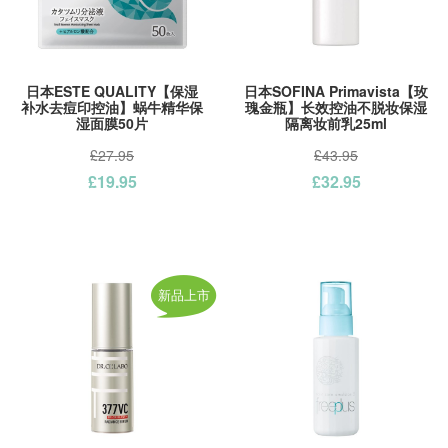
日本ESTE QUALITY【保湿
日本SOFINA Primavista【玫
补水去痘印控油】蜗牛精华保
瑰金瓶】长效控油不脱妆保湿
湿面膜50片
隔离妆前乳25ml
£27.95
£43.95
£19.95
£32.95
新品上市