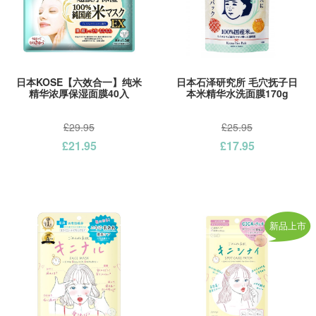
日本KOSE【六效合一】纯米
日本石泽研究所 毛穴抚子日
精华浓厚保湿面膜40入
本米精华水洗面膜170g
£29.95
£25.95
£21.95
£17.95
新品上市