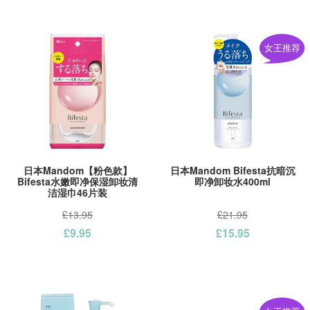
女王推荐
日本Mandom【粉色款】
日本Mandom Bifesta抗暗沉
Bifesta水嫩即净保湿卸妆清
即净卸妆水400ml
洁湿巾46片装
£13.95
£21.95
£9.95
£15.95