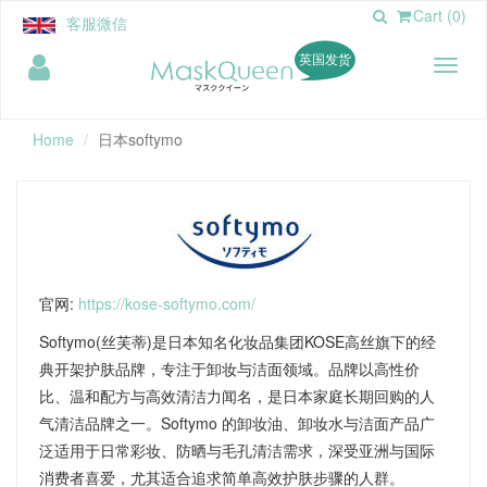
Cart (0)
客服微信
英国发货
Toggl
naviga
Home
日本softymo
官网
:
https://kose-softymo.com/
Softymo(丝芙蒂)是日本知名化妆品集团KOSE高丝旗下的经
典开架护肤品牌，专注于卸妆与洁面领域。品牌以高性价
比、温和配方与高效清洁力闻名，是日本家庭长期回购的人
气清洁品牌之一。Softymo 的卸妆油、卸妆水与洁面产品广
泛适用于日常彩妆、防晒与毛孔清洁需求，深受亚洲与国际
消费者喜爱，尤其适合追求简单高效护肤步骤的人群。