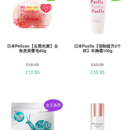
日本Pelican【去黑色素】去
日本Puella【强制提升2个
角质美臀皂80g
杯】丰胸霜100g
£18.95
£43.95
£12.95
£35.95
女王推荐