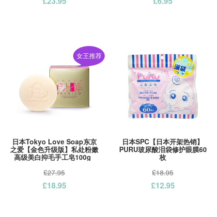
£23.95
£6.95
女王推荐
日本Tokyo Love Soap东京
日本SPC【日本开架热销】
之爱【金色升级版】私处粉嫩
PURU玻尿酸泪袋修护眼膜60
高级美白抑毛手工皂100g
枚
£27.95
£18.95
£18.95
£12.95