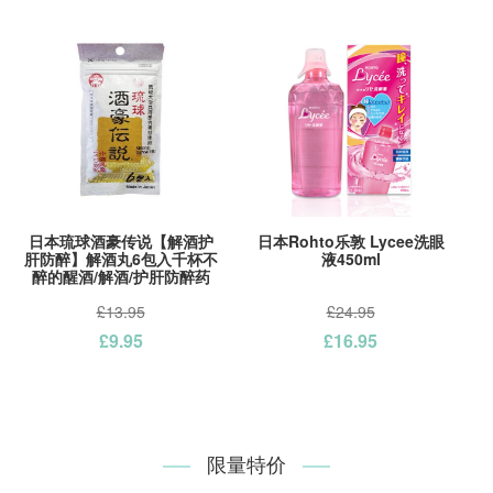
日本琉球酒豪传说【解酒护
日本Rohto乐敦 Lycee洗眼
肝防醉】解酒丸6包入千杯不
液450ml
醉的醒酒/解酒/护肝防醉药
£13.95
£24.95
£9.95
£16.95
限量特价