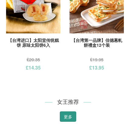
【台湾进口】太阳堂传统糕
【台湾第一品牌】佳德蔥軋
饼 原味太阳饼6入
餅禮盒12个装
£20.35
£19.95
£14.35
£13.95
女王推荐
更多