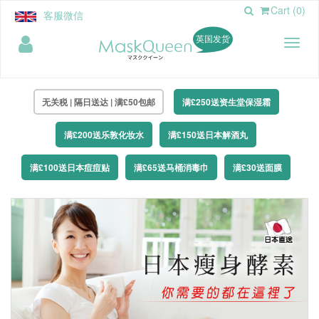
Cart (0)
客服微信
英国发货
Toggl
naviga
无关税 | 隔日送达 | 满£50包邮
满£250送资生堂保湿霜
满£200送乐敦化妆水
满£150送日本解酒丸
满£100送日本痘痘贴
满£65送马桶消毒巾
满£30送面膜