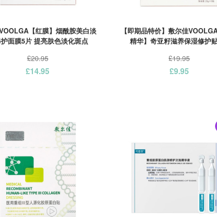
VOOLGA【红膜】烟酰胺美白淡
【即期品特价】敷尔佳VOOLG
护面膜5片 提亮肤色淡化斑点
精华】奇亚籽滋养保湿修护贴
£20.95
£19.95
£14.95
£9.95