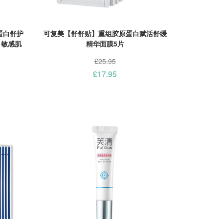
蛋白舒护
可复美【舒舒贴】重组胶原蛋白赋活舒缓
 敏感肌
精华面膜5片
£25.95
£17.95