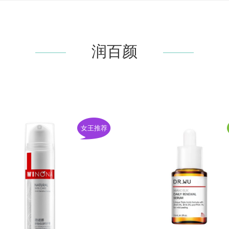
润百颜
女王推荐