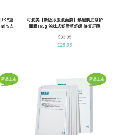
IKE重
可复美【新版冰激凌面膜】焕能肌底修护
l*5支
面膜165g 涂抹式积雪草舒缓 修复屏障
敏感肌
£33.95
£25.95
新品上市
新品上市