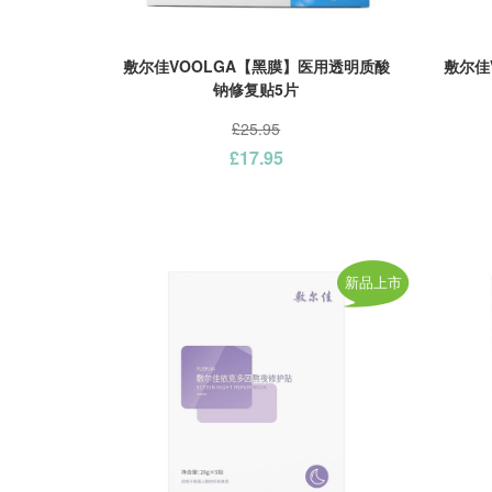
敷尔佳VOOLGA【黑膜】医用透明质酸
敷尔佳
钠修复贴5片
£25.95
£17.95
新品上市