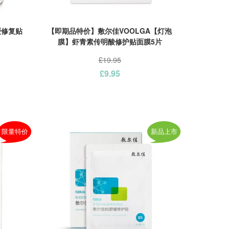
缓修复贴
【即期品特价】敷尔佳VOOLGA【灯泡
膜】虾青素传明酸修护贴面膜5片
£19.95
£9.95
限量特价
新品上市