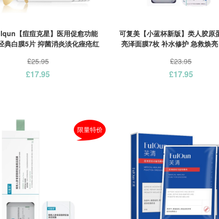
ulqun【痘痘克星】医用促愈功能
可复美【小蓝杯新版】类人胶原
经典白膜5片 抑菌消炎淡化痤疮红
亮泽面膜7枚 补水修护 急救焕亮
肿
可用
£25.95
£23.95
£17.95
£17.95
限量特价