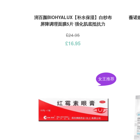
润百颜BIOHYALUX【补水保湿】白纱布
薇诺娜
屏障调理面膜5片 强化肌底抵抗力
£24.95
£16.95
女王推荐