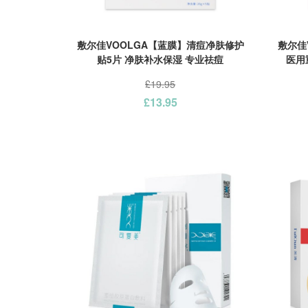
敷尔佳VOOLGA【蓝膜】清痘净肤修护
敷尔佳
贴5片 净肤补水保湿 专业祛痘
医用
£19.95
£13.95