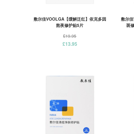
敷尔佳VOOLGA【缓解泛红】依克多因
敷尔佳
熬夜修护贴5片
斑修
£19.95
£13.95