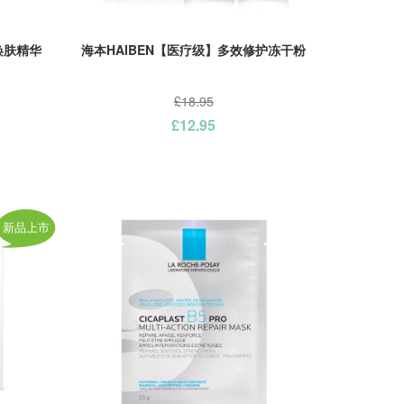
焕肤精华
海本HAIBEN【医疗级】多效修护冻干粉
£18.95
£12.95
新品上市