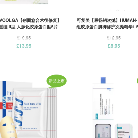
VOOLGA【创面愈合术後修复】
可复美【最畅销次抛】HUMAN-L
重组III型 人源化胶原蛋白贴5片
组胶原蛋白肌御修护次抛精华1.5m
(新版)
£19.95
£12.95
£13.95
£8.95
新品上市