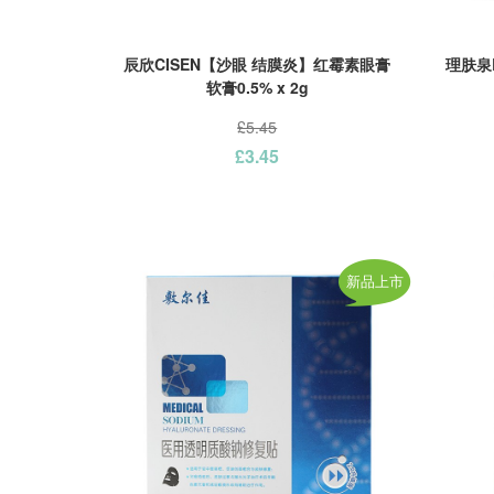
辰欣CISEN【沙眼 结膜炎】红霉素眼膏
理肤泉L
软膏0.5% x 2g
£5.45
£3.45
新品上市