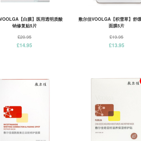
VOOLGA【白膜】医用透明质酸
敷尔佳VOOLGA【积雪草】舒
钠修复贴5片
面膜5片
£20.95
£19.95
£14.95
£13.95