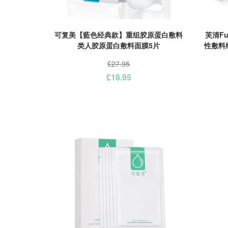
可复美【藍色经典款】重组胶原蛋白敷料
芙清F
类人胶原蛋白敷料面膜5片
性敷料
£27.95
£18.95