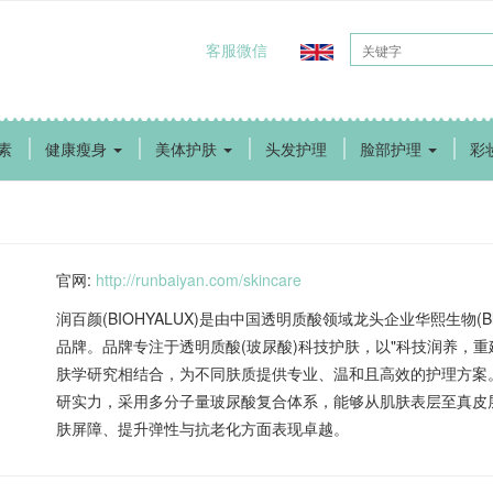
客服微信
素
健康瘦身
美体护肤
头发护理
脸部护理
彩
官网
:
http://runbaiyan.com/skincare
润百颜(BIOHYALUX)是由中国透明质酸领域龙头企业华熙生物(Bloo
品牌。品牌专注于透明质酸(玻尿酸)科技护肤，以"科技润养，
肤学研究相结合，为不同肤质提供专业、温和且高效的护理方案
研实力，采用多分子量玻尿酸复合体系，能够从肌肤表层至真皮
肤屏障、提升弹性与抗老化方面表现卓越。