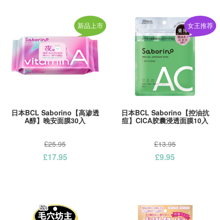
新品上市
女王推荐
日本BCL Saborino【高渗透
日本BCL Saborino【控油抗
A醇】晚安面膜30入
痘】CICA胶囊浸透面膜10入
£25.95
£13.95
£17.95
£9.95