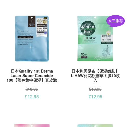
女王推荐
日本Quality 1st Derma
日本利尻昆布【保湿嫩肤】
Laser Super Ceramide
LIHAW丽花积雪草面膜10枚
100【蓝色集中保湿】真皮激
入
光面膜7枚入
£18.95
£18.95
£12.95
£12.95