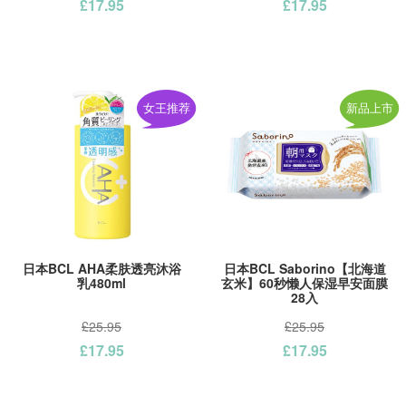
£17.95
£17.95
女王推荐
新品上市
日本BCL AHA柔肤透亮沐浴
日本BCL Saborino【北海道
乳480ml
玄米】60秒懒人保湿早安面膜
28入
£25.95
£25.95
£17.95
£17.95