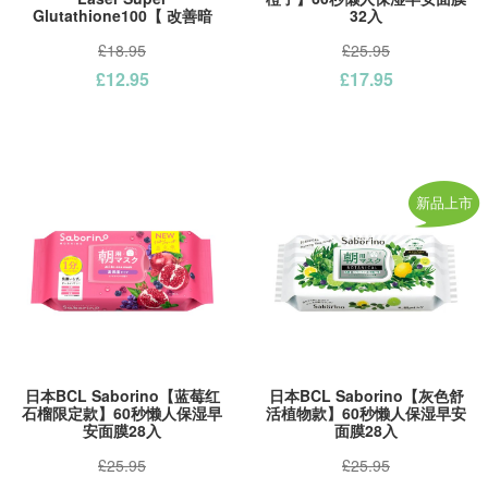
Glutathione100【 改善暗
32入
沉】谷胱甘肽美白面膜7枚入
£18.95
£25.95
£12.95
£17.95
新品上市
日本BCL Saborino【蓝莓红
日本BCL Saborino【灰色舒
石榴限定款】60秒懒人保湿早
活植物款】60秒懒人保湿早安
安面膜28入
面膜28入
£25.95
£25.95