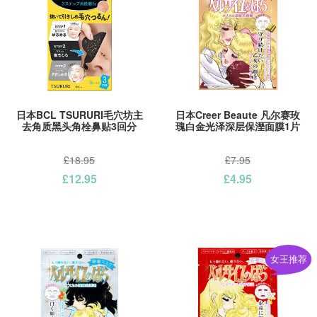
日本BCL TSURURI毛穴坊主
日本Creer Beaute 凡尔赛玫
去角质黑头角栓鼻贴3回分
瑰白金光泽深层保溼面膜1片
£18.95
£7.95
£12.95
£4.95
女王推荐