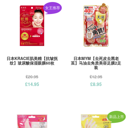
女王推荐
日本KRACIE肌美精【抗皱抚
日本MYM【去死皮去黑老
纹】玻尿酸保湿眼膜60枚
茧】马油去角质美容足膜2足
装
£20.95
£12.95
£14.95
£8.95
新品上市