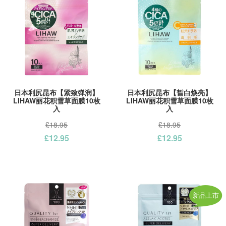
日本利尻昆布【紧致弹润】
日本利尻昆布【皙白焕亮】
LIHAW丽花积雪草面膜10枚
LIHAW丽花积雪草面膜10枚
入
入
£18.95
£18.95
£12.95
£12.95
新品上市