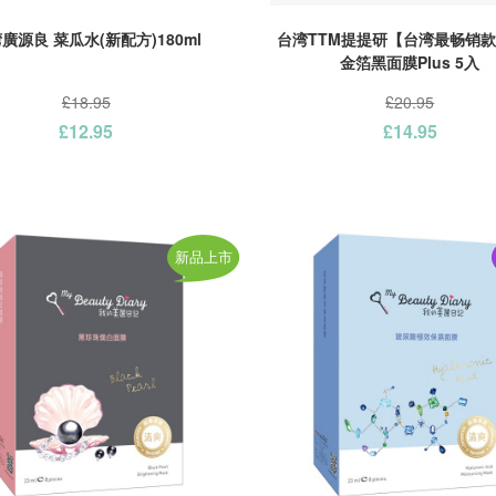
廣源良 菜瓜水(新配方)180ml
台湾TTM提提研【台湾最畅销
金箔黑面膜Plus 5入
£18.95
£20.95
£12.95
£14.95
新品上市