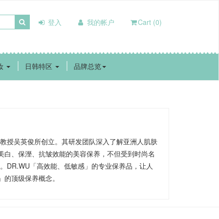
登入
我的帐户
Cart (0)
妆
日韩特区
品牌总览
床教授吴英俊所创立。其研发团队深入了解亚洲人肌肤
美白、保溼、抗皱效能的美容保养，不但受到时尚名
。DR.WU「高效能、低敏感」的专业保养品，让人
」的顶级保养概念。