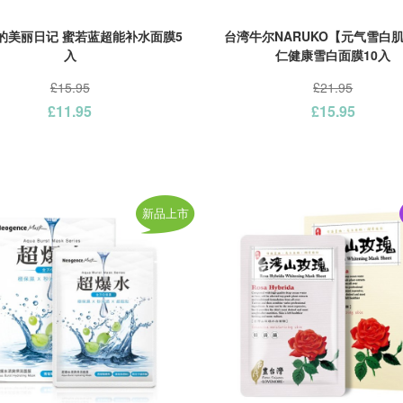
的美丽日记 蜜若蓝超能补水面膜5
台湾牛尔NARUKO【元气雪白
入
仁健康雪白面膜10入
£15.95
£21.95
£11.95
£15.95
新品上市