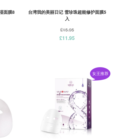
湿面膜8
台湾我的美丽日记 雪珍珠超能修护面膜5
入
£15.95
£11.95
女王推荐