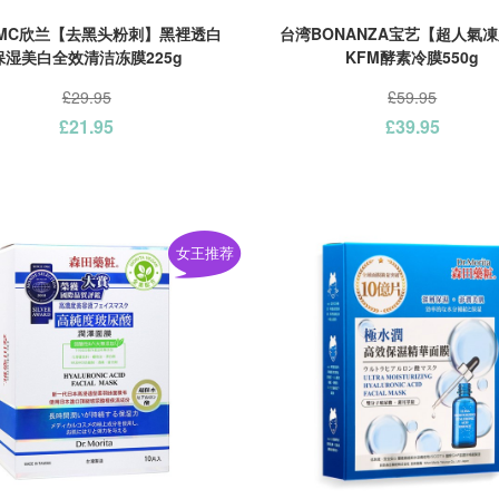
MC欣兰【去黑头粉刺】黑裡透白
台湾BONANZA宝艺【超人氣
保湿美白全效清洁冻膜225g
KFM酵素冷膜550g
£29.95
£59.95
£21.95
£39.95
女王推荐