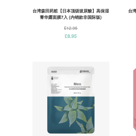
台湾森田药粧【日本顶级玻尿酸】高保湿
台湾
菁华露面膜7入 (内销款非国际版)
£12.95
£8.95