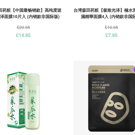
田药粧【中国最畅销款】高纯度玻
台湾森田药粧【极致光泽】極水
泽面膜10片入 (内销款非国际版)
濕精華面膜4入 (内销款非国
£20.95
£10.95
£14.95
£7.95