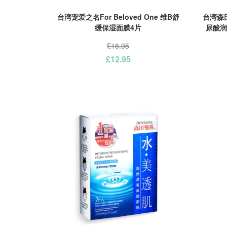
台湾宠爱之名For Beloved One 维B舒
台湾森
缓保湿面膜4片
尿酸润
£18.95
£12.95