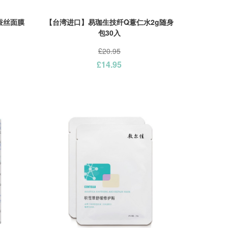
白蚕丝面膜
【台湾进口】易珈生技纤Q薏仁水2g随身
包30入
£20.95
£14.95