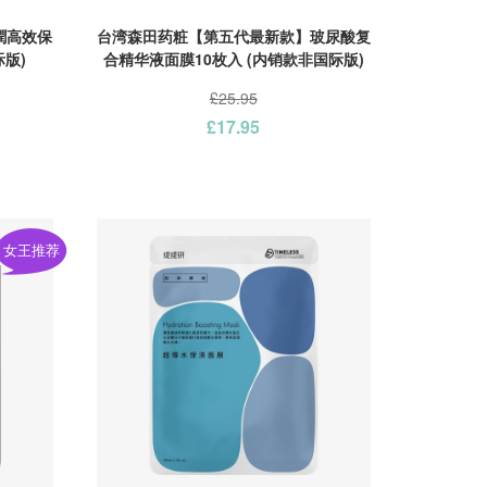
潤高效保
台湾森田药粧【第五代最新款】玻尿酸复
际版)
合精华液面膜10枚入 (内销款非国际版)
£25.95
£17.95
女王推荐