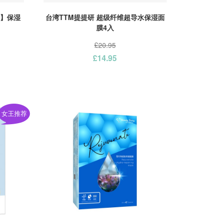
款】保湿
台湾TTM提提研 超级纤维超导水保湿面
膜4入
£20.95
£14.95
女王推荐