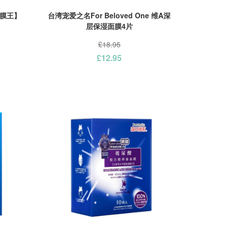
凍膜王】
台湾宠爱之名For Beloved One 维A深
层保湿面膜4片
£18.95
£12.95