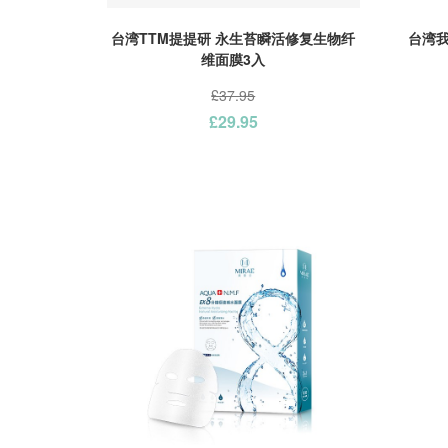
台湾TTM提提研 永生苔瞬活修复生物纤
台湾我
维面膜3入
£37.95
£29.95