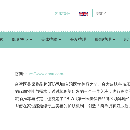
客服微信
素
健康瘦身
美体护肤
头发护理
脸部护理
彩
官网
:
http://www.drwu.com/
台湾医美保养品牌DR.WU由台湾医学美容之父、台大皮肤科临
的优弱特性与需求，透过其创新研发的三合一导入液，进行高度
流的推荐与肯定，也奠定了DR.WU第一医美保养品牌的领导地位
即使在家也能延续专业美容的护肤机制，创造「简单拥有好肤质