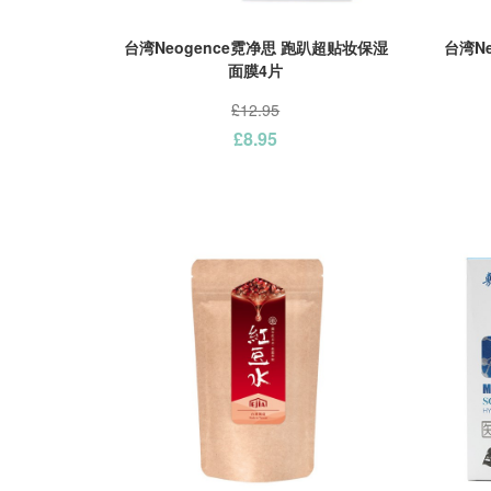
台湾Neogence霓净思 跑趴超贴妆保湿
台湾N
面膜4片
£12.95
£8.95