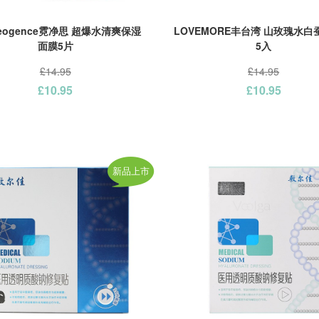
eogence霓净思 超爆水清爽保湿
LOVEMORE丰台湾 山玫瑰水
面膜5片
5入
£14.95
£14.95
£10.95
£10.95
新品上市