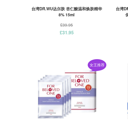
台湾DR.WU达尔肤 杏仁酸温和焕肤精华
台湾D
8% 15ml
£39.95
£31.95
女王推荐