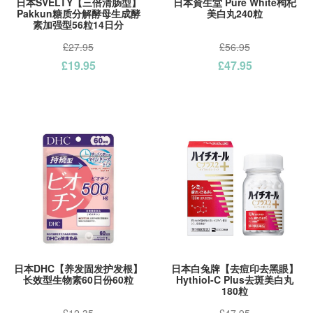
日本SVELTY【三倍清肠型】
日本資生堂 Pure White枸杞
Pakkun糖质分解酵母生成酵
美白丸240粒
素加强型56粒14日分
£27.95
£56.95
£19.95
£47.95
日本DHC【养发固发护发根】
日本白兔牌【去痘印去黑眼】
长效型生物素60日份60粒
Hythiol-C Plus去斑美白丸
180粒