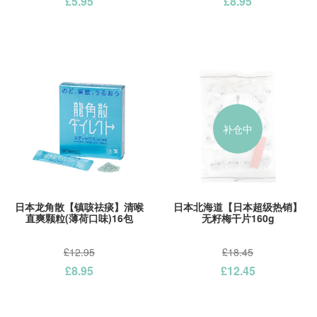
£5.95
£8.95
补仓中
日本龙角散【镇咳祛痰】清喉
日本北海道【日本超级热销】
直爽颗粒(薄荷口味)16包
无籽梅干片160g
£12.95
£18.45
£8.95
£12.45