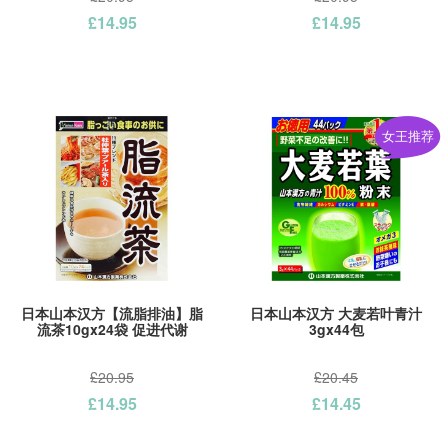
£14.95
£14.95
女王推荐
日本山本汉方【流脂排油】脂
日本山本汉方 大麦若叶青汁
流茶10gx24袋 促进代谢
3gx44包
£20.95
£20.45
£14.95
£14.45