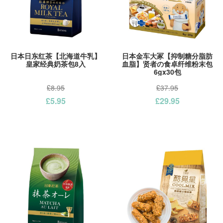
日本日东红茶【北海道牛乳】
日本金车大冢【抑制糖分脂肪
皇家经典奶茶包8入
血脂】贤者の食卓纤维粉末包
6gx30包
£8.95
£37.95
£5.95
£29.95