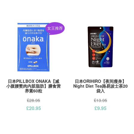
女王推荐
日本PILLBOX ONAKA【减
日本ORIHIRO【夜间瘦身】
小腹腰赘肉内脏脂肪】膳食营
Night Diet Tea路易波士茶20
养素60粒
袋入
£28.95
£13.95
£20.95
£9.95