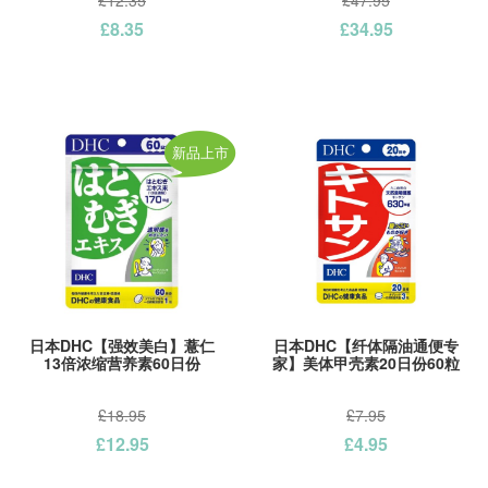
£12.35
£47.95
£8.35
£34.95
新品上市
日本DHC【强效美白】薏仁
日本DHC【纤体隔油通便专
13倍浓缩营养素60日份
家】美体甲壳素20日份60粒
£18.95
£7.95
£12.95
£4.95