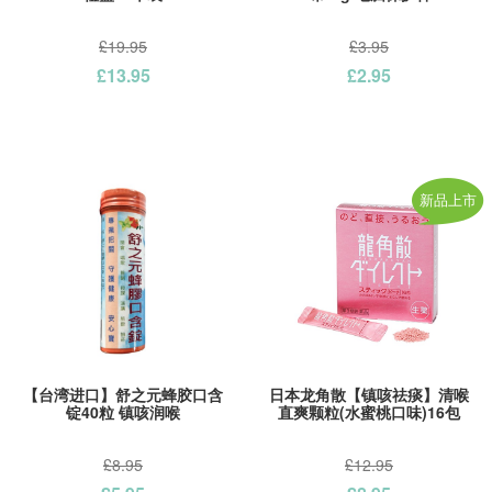
£19.95
£3.95
£13.95
£2.95
新品上市
【台湾进口】舒之元蜂胶口含
日本龙角散【镇咳祛痰】清喉
锭40粒 镇咳润喉
直爽颗粒(水蜜桃口味)16包
£8.95
£12.95