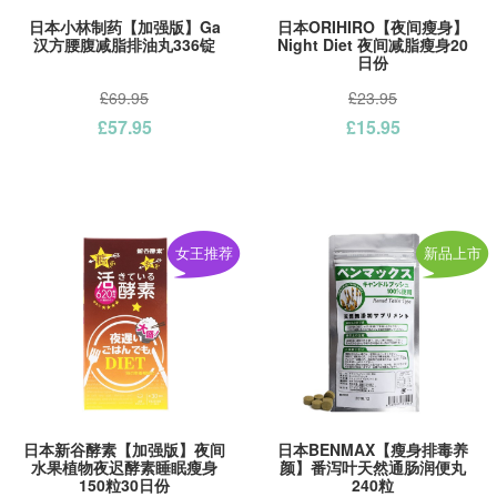
日本小林制药【加强版】Ga
日本ORIHIRO【夜间瘦身】
汉方腰腹减脂排油丸336锭
Night Diet 夜间减脂瘦身20
日份
£69.95
£23.95
£57.95
£15.95
女王推荐
新品上市
日本新谷酵素【加强版】夜间
日本BENMAX【瘦身排毒养
水果植物夜迟酵素睡眠瘦身
颜】番泻叶天然通肠润便丸
150粒30日份
240粒