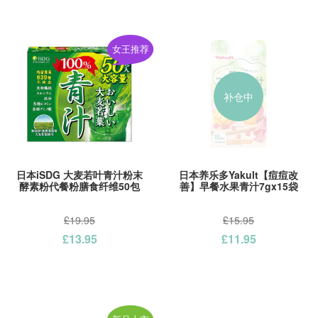
女王推荐
补仓中
日本iSDG 大麦若叶青汁粉末
日本养乐多Yakult【痘痘改
酵素粉代餐粉膳食纤维50包
善】早餐水果青汁7gx15袋
£19.95
£15.95
£13.95
£11.95