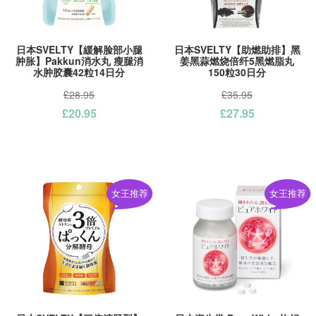
日本SVELTY【緩解脸部小腿
日本SVELTY【助燃助排】黑
肿胀】Pakkun消水丸 瘦腿消
姜黑蒜燃烧倍纤5黑燃脂丸
水肿胶囊42粒14日分
150粒30日分
£28.95
£35.95
£20.95
£27.95
女王推荐
女王推荐