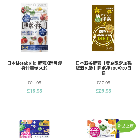
日本Metabolic 酵素X酵母瘦
日本新谷酵素【黄金限定加强
身排毒锭60粒
版新包装】睡眠瘦180粒30日
份
£21.95
£37.95
£15.95
£29.95
新品上市