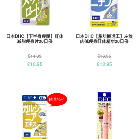
日本DHC【下半身瘦腿】纤体
日本DHC【脂肪搬运工】左旋
减脂瘦身片20日份
肉碱瘦身纤体精华20日份
£14.95
£18.95
£10.95
£12.95
限量特价