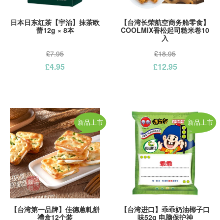
日本日东红茶【宇治】抹茶欧
【台湾长荣航空商务舱零食】
蕾12g × 8本
COOLMIX香松起司糙米卷10
入
£7.95
£18.95
£4.95
£12.95
新品上市
新品上市
【台湾第一品牌】佳德蔥軋餅
【台湾进口】乖乖奶油椰子口
禮盒12个装
味52g 电脑保护神