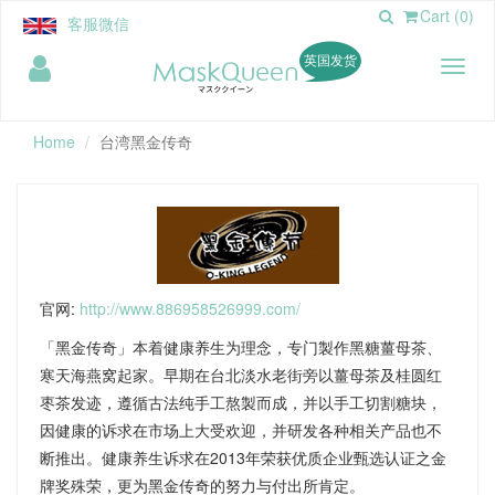
Cart (0)
客服微信
英国发货
Toggl
naviga
Home
台湾黑金传奇
官网
:
http://www.886958526999.com/
「黑金传奇」本着健康养生为理念，专门製作黑糖薑母茶、
寒天海燕窝起家。早期在台北淡水老街旁以薑母茶及桂圆红
枣茶发迹，遵循古法纯手工熬製而成，并以手工切割糖块，
因健康的诉求在市场上大受欢迎，并研发各种相关产品也不
断推出。健康养生诉求在2013年荣获优质企业甄选认证之金
牌奖殊荣，更为黑金传奇的努力与付出所肯定。