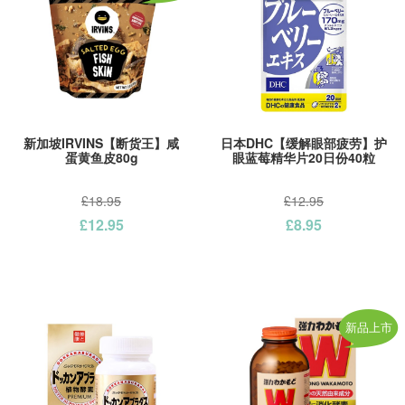
新加坡IRVINS【断货王】咸
日本DHC【缓解眼部疲劳】护
蛋黄鱼皮80g
眼蓝莓精华片20日份40粒
£18.95
£12.95
£12.95
£8.95
新品上市