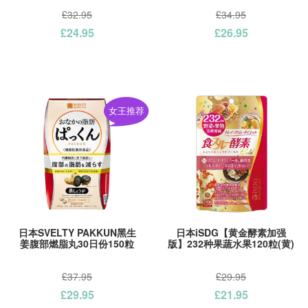
£32.95
£34.95
£24.95
£26.95
女王推荐
日本SVELTY PAKKUN黑生
日本iSDG【黄金酵素加强
姜腹部燃脂丸30日份150粒
版】232种果蔬水果120粒(黄)
£37.95
£29.95
£29.95
£21.95