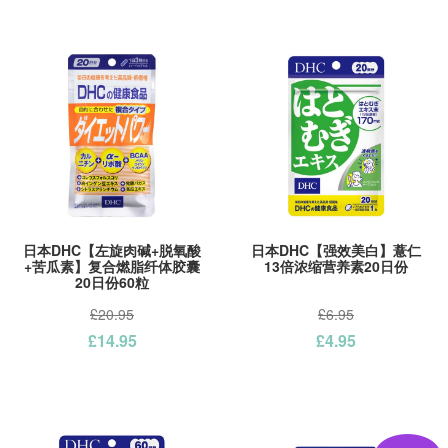
日本DHC【左旋肉碱+脱氧酸
日本DHC【强效美白】薏仁
+苦瓜素】复合燃脂纤体胶囊
13倍浓缩营养素20日份
20日份60粒
£20.95
£6.95
£14.95
£4.95