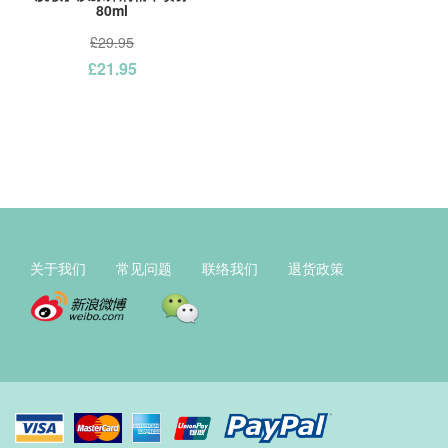
80ml
£29.95
£21.95
关于我们
常见问题
联络我们
退货政策