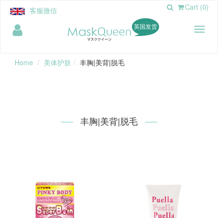
Cart (0)
客服微信
英国发货
Toggl
naviga
Home
美体护肤
丰胸|美背|脱毛
丰胸|美背|脱毛