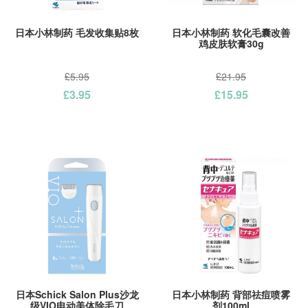
日本小林制药 毛发收集贴8枚
日本小林制药 软化毛囊改善
鸡皮肤软膏30g
£5.95
£21.95
£3.95
£15.95
日本Schick Salon Plus沙龙
日本小林制药 背部祛痘喷雾
级VIO电动美体除毛刀
剂100ml