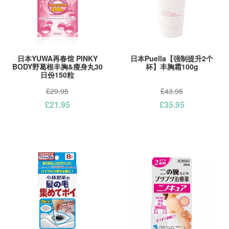
日本YUWA再春馆 PINKY
日本Puella【强制提升2个
BODY野葛根丰胸&瘦身丸30
杯】丰胸霜100g
日份150粒
£29.95
£43.95
£21.95
£35.95