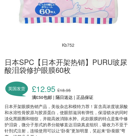
Kb752
日本SPC【日本开架热销】PURU玻尿
酸泪袋修护眼膜60枚
£12.95
英国发货
£18.95
满£50包邮 | 隔日送达 | 正品保证
日本开架眼膜热销产品，美妆杂志和模特力荐！富含高浓度玻尿酸
和水溶性骨胶原与胶原蛋白，使眼部滋润有弹性，保湿锁水的同时
淡化黑眼圈和细纹，并能高效消除水肿。此款眼膜的特点是集中修
护泪袋，微分子形式的养分能够直达泪袋真皮组织，吸收力不亚于
针剂式注射，连续使用可以让“卧蚕”更加明显，笑起来“卧蚕眼”弯