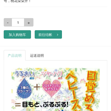
弯，桃花朵朵开！
-
+
加入购物车
前往结帐
产品说明
运送说明