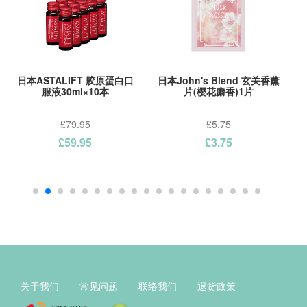
原蛋白口
日本John's Blend 玄关香薰
日本John's Blend 玄关
本
片(樱花麝香)1片
片(樱花麝香)12片
£5.75
£43.95
£3.75
£34.95
关于我们
常见问题
联络我们
退货政策