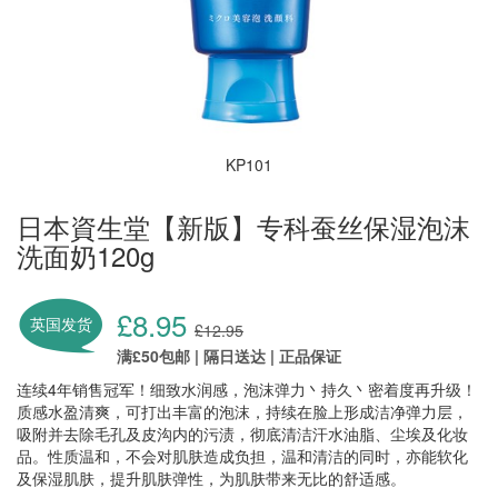
KP101
日本資生堂【新版】专科蚕丝保湿泡沫
洗面奶120g
£8.95
英国发货
£12.95
满£50包邮 | 隔日送达 | 正品保证
连续4年销售冠军！细致水润感，泡沫弹力丶持久丶密着度再升级！
质感水盈清爽，可打出丰富的泡沫，持续在脸上形成洁净弹力层，
吸附并去除毛孔及皮沟内的污渍，彻底清洁汗水油脂、尘埃及化妆
品。性质温和，不会对肌肤造成负担，温和清洁的同时，亦能软化
及保湿肌肤，提升肌肤弹性，为肌肤带来无比的舒适感。