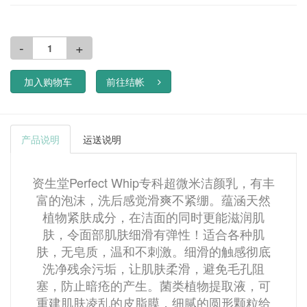
-
+
加入购物车
前往结帐
产品说明
运送说明
资生堂Perfect Whip专科超微米洁颜乳，有丰
富的泡沫，洗后感觉滑爽不紧绷。蕴涵天然
植物紧肤成分，在洁面的同时更能滋润肌
肤，令面部肌肤细滑有弹性！
适合各种肌
肤，无皂质，温和不刺激。细滑的触感彻底
洗净残余污垢，让肌肤柔滑，避免毛孔阻
塞，防止暗疮的产生。
菌类植物提取液，可
重建肌肤凌乱的皮脂膜，细腻的圆形颗粒给