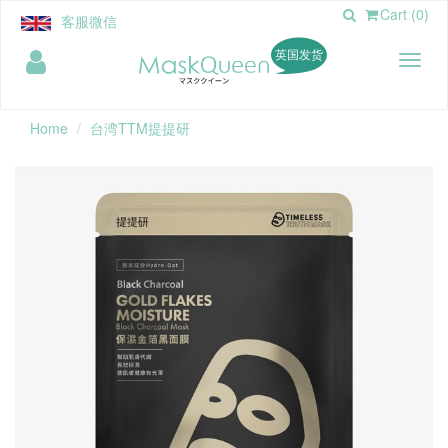
Cart (0)
客服微信
英国发货
Toggl
naviga
Home
台湾TTM提提研