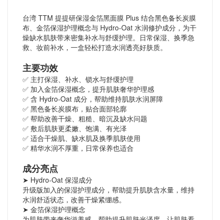
台湾 TTM 提提研保湿金箔黑面膜 Plus 结合黑色备长炭膜
布、金箔保湿护理概念与 Hydro-Oat 水润修护成分，为干
燥缺水肌肤带来密集补水与舒缓护理。日常保湿、换季急
救、妆前补水，一盒轻松打造水润透亮好肤质。
主要功效
✅ 主打保湿、补水、锁水与舒缓护理
✅ 加入金箔保湿概念，提升肌肤奢华护理感
✅ 含 Hydro-Oat 成分，帮助维持肌肤水润屏障
✅ 黑色备长炭膜布，贴合面部轮廓
✅ 帮助改善干燥、粗糙、暗沉及缺水问题
✅ 敷后肌肤更柔嫩、饱满、有光泽
✅ 适合干燥肌、缺水肌及换季肌肤使用
✅ 精华水润不厚重，日常保养也适合
成分亮点
➤ Hydro-Oat 保湿成分
升级版加入的保湿护理成分，帮助提升肌肤含水量，维持
水润舒适状态，改善干燥紧绷感。
➤ 金箔保湿护理概念
为肌肤带来奢华滋养感，帮助提升肌肤光泽度，让肌肤看