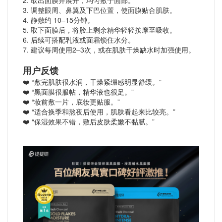
2. 取出面膜并展开，均匀敷于面部。
3. 调整眼周、鼻翼及下巴位置，使面膜贴合肌肤。
4. 静敷约 10–15分钟。
5. 取下面膜后，将脸上剩余精华轻轻按摩至吸收。
6. 后续可搭配乳液或面霜锁住水分。
7. 建议每周使用2–3次，或在肌肤干燥缺水时加强使用。
用户反馈
❤️ “敷完肌肤很水润，干燥紧绷感明显舒缓。”
❤️ “黑面膜很服帖，精华液也很足。”
❤️ “妆前敷一片，底妆更贴服。”
❤️ “适合换季和熬夜后使用，肌肤看起来比较亮。”
❤️ “保湿效果不错，敷后皮肤柔嫩不黏腻。”