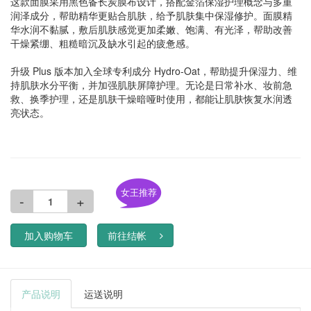
这款面膜采用黑色备长炭膜布设计，搭配金箔保湿护理概念与多重
润泽成分，帮助精华更贴合肌肤，给予肌肤集中保湿修护。面膜精
华水润不黏腻，敷后肌肤感觉更加柔嫩、饱满、有光泽，帮助改善
干燥紧绷、粗糙暗沉及缺水引起的疲惫感。
升级 Plus 版本加入全球专利成分 Hydro-Oat，帮助提升保湿力、维
持肌肤水分平衡，并加强肌肤屏障护理。无论是日常补水、妆前急
救、换季护理，还是肌肤干燥暗哑时使用，都能让肌肤恢复水润透
亮状态。
女王推荐
-
+
加入购物车
前往结帐
产品说明
运送说明