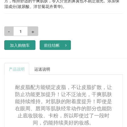
方，维持舒适的干爽肌肤，令人介意的鼻翼也不易泛油光。添加保
湿成分(玻尿酸、洋甘菊花卉菁华)。
-
+
加入购物车
前往结帐
产品说明
运送说明
耐皮脂配方能锁定皮脂，不让皮脂扩散，让
防止功能更加提升！让不泛油光，干爽肌肤
能持续维持。对肌肤的附着度提升！即使是
在眼周、唇周等肌肤经常动作的部分也能防
止底妆脱妆、卡粉，所以即使过了一段时
间，仍能持续美好的妆感。