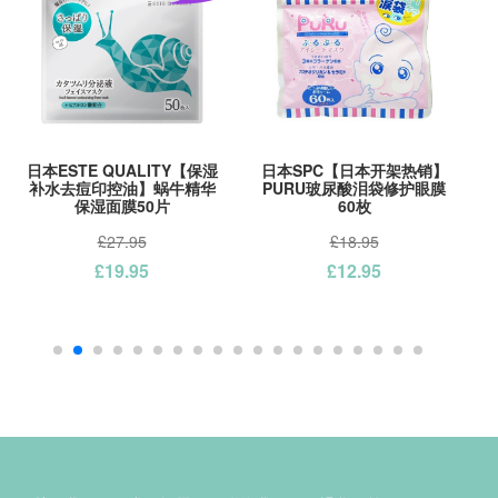
日本ESTE QUALITY【保湿
日本SPC【日本开架热销】
补水去痘印控油】蜗牛精华
PURU玻尿酸泪袋修护眼膜
保湿面膜50片
60枚
£27.95
£18.95
£19.95
£12.95