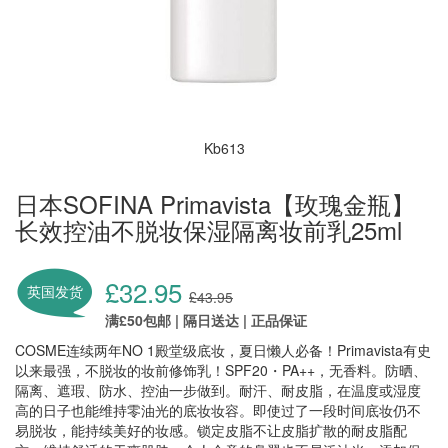
Kb613
日本SOFINA Primavista【玫瑰金瓶】
长效控油不脱妆保湿隔离妆前乳25ml
£32.95
英国发货
£43.95
满£50包邮 | 隔日送达 | 正品保证
COSME连续两年NO 1殿堂级底妆，夏日懒人必备！Primavista有史
以来最强，不脱妆的妆前修饰乳！SPF20・PA++，无香料。防晒、
隔离、遮瑕、防水、控油一步做到。耐汗、耐皮脂，在温度或湿度
高的日子也能维持零油光的底妆妆容。即使过了一段时间底妆仍不
易脱妆，能持续美好的妆感。锁定皮脂不让皮脂扩散的耐皮脂配